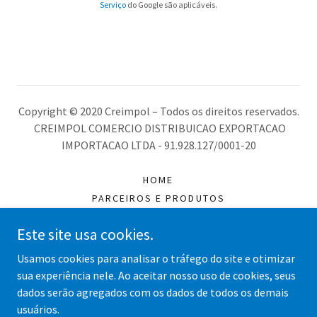
Serviço
do Google são aplicáveis.
Copyright © 2020 Creimpol – Todos os direitos reservados.
CREIMPOL COMERCIO DISTRIBUICAO EXPORTACAO
IMPORTACAO LTDA - 91.928.127/0001-20
HOME
PARCEIROS E PRODUTOS
DIVERSOS
Este site usa cookies.
GALERIA
CONTATO
Usamos cookies para analisar o tráfego do site e otimizar
TRABALHE CONOSCO
sua experiência nele. Ao aceitar nosso uso de cookies, seus
dados serão agregados com os dados de todos os demais
usuários.